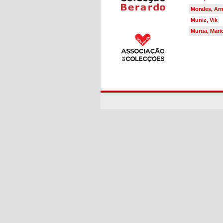
Morales, A
Muniz, Vik
Murua, Mari