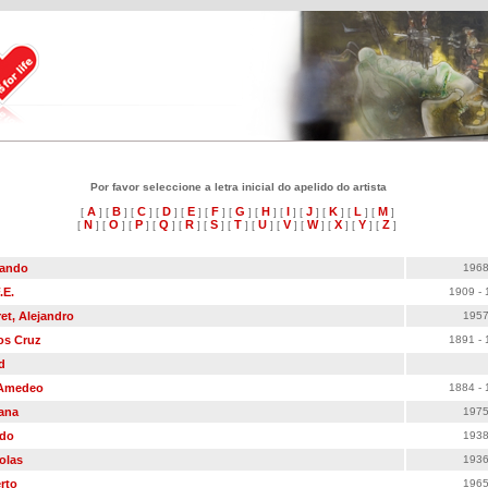
Por favor seleccione a letra inicial do apelido do artista
A
B
C
D
E
F
G
H
I
J
K
L
M
[
] [
] [
] [
] [
] [
] [
] [
] [
] [
] [
] [
] [
]
N
O
P
Q
R
S
T
U
V
W
X
Y
Z
[
] [
] [
] [
] [
] [
] [
] [
] [
] [
] [
] [
] [
]
mando
1968
.E.
1909 - 
et, Alejandro
1957
los Cruz
1891 - 
ed
 Amedeo
1884 - 
iana
1975
ldo
1938
olas
1936
rto
1965