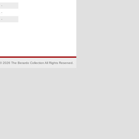
 -
 -
 -
© 2026 The Berardo Collection All Rights Reserved.