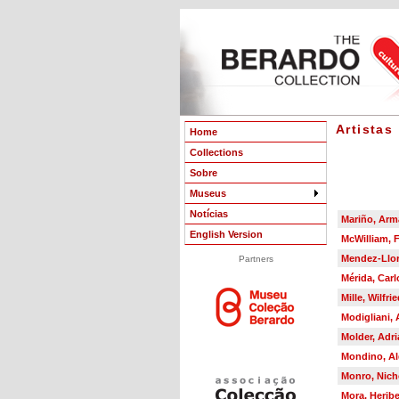
Artistas
Home
Collections
Sobre
Museus
Notícias
Mariño, Ar
English Version
McWilliam, F
Mendez-Llor
Partners
Mérida, Car
Mille, Wilfri
Modigliani,
Molder, Adr
Mondino, A
Monro, Nich
Mora, Heribe