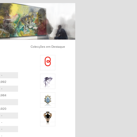
Colecções em Destaque
 -
1992
 -
1984
1920
 -
 -
 -
 -