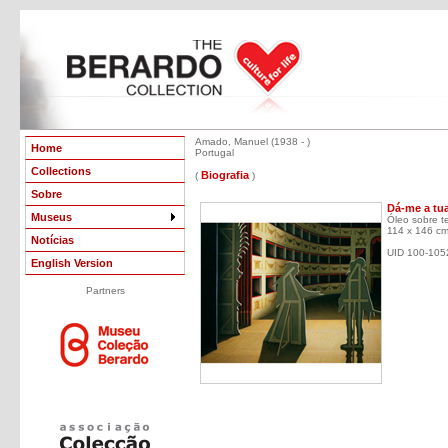
Amado, Manuel (1938 - )
Home
Portugal
Collections
Biografia
(
)
Sobre
Dá-me a tu
Museus
Óleo sobre te
114 x 146 c
Notícias
UID 100-105
English Version
Partners