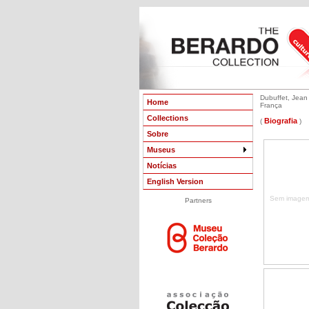
Dubuffet, Jean
Home
França
Collections
Biografia
(
)
Sobre
Museus
Notícias
English Version
Sem imagem 
Partners