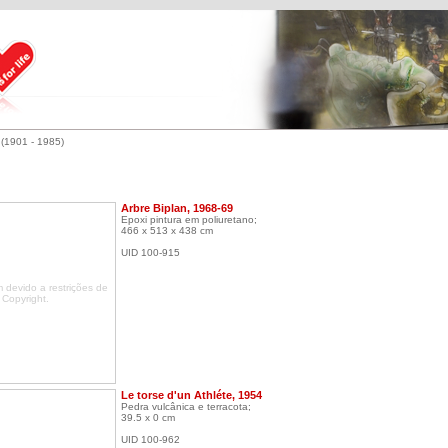
 (1901 - 1985)
Arbre Biplan, 1968-69
Epoxi pintura em poliuretano;
466 x 513 x 438 cm
UID 100-915
devido a restrições de
Copyright.
Le torse d'un Athléte, 1954
Pedra vulcânica e terracota;
39.5 x 0 cm
UID 100-962